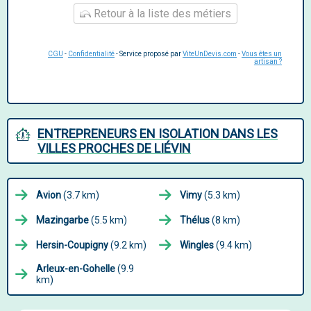
Retour à la liste des métiers
CGU
-
Confidentialité
- Service proposé par
ViteUnDevis.com
-
Vous êtes un
artisan ?
ENTREPRENEURS EN ISOLATION DANS LES
VILLES PROCHES DE LIÉVIN
Avion
(3.7 km)
Vimy
(5.3 km)
Mazingarbe
(5.5 km)
Thélus
(8 km)
Hersin-Coupigny
(9.2 km)
Wingles
(9.4 km)
Arleux-en-Gohelle
(9.9
km)