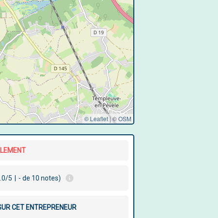
© Leaflet
|
©
OSM
LLEMENT
.0/5
|
- de 10 notes)
 SUR CET ENTREPRENEUR