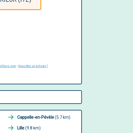
UnDevis.com
-
Vous êtes un artisan ?
Cappelle-en-Pévèle
(5.7 km)
Lille
(9.8 km)