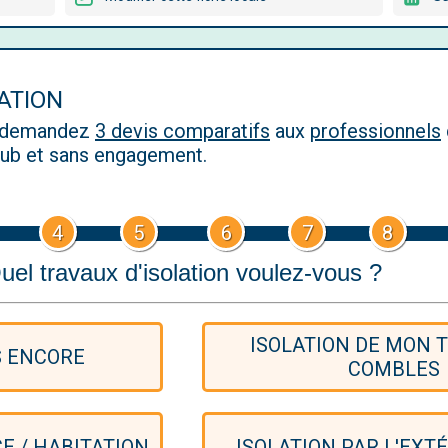
LATION
, demandez
3 devis comparatifs
aux
professionnels
 pub et sans engagement.
4
5
6
7
8
uel travaux d'isolation voulez-vous ?
ISOLATION DE MON T
S ENCORE
COMBLES
CE / HABITATION
ISOLATION PAR L'EXTÉ