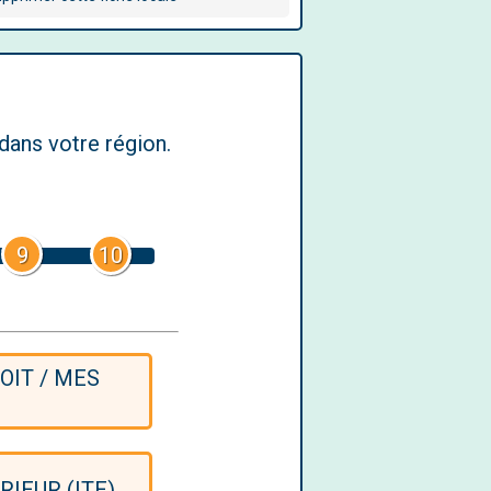
dans votre région.
9
10
OIT / MES
RIEUR (ITE)