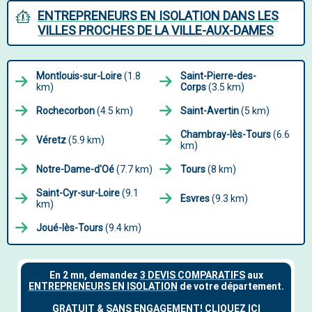
ENTREPRENEURS EN ISOLATION DANS LES
VILLES PROCHES DE LA VILLE-AUX-DAMES
Montlouis-sur-Loire
(1.8
Saint-Pierre-des-
km)
Corps
(3.5 km)
Rochecorbon
(4.5 km)
Saint-Avertin
(5 km)
Chambray-lès-Tours
(6.6
Véretz
(5.9 km)
km)
Notre-Dame-d'Oé
(7.7 km)
Tours
(8 km)
Saint-Cyr-sur-Loire
(9.1
Esvres
(9.3 km)
km)
Joué-lès-Tours
(9.4 km)