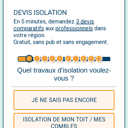
DEVIS ISOLATION
En 5 minutes, demandez
3 devis
comparatifs
aux
professionnels
dans
votre région.
Gratuit, sans pub et sans engagement.
1
2
3
4
5
6
7
8
9
10
Quel travaux d'isolation voulez-
vous ?
JE NE SAIS PAS ENCORE
ISOLATION DE MON TOIT / MES
COMBLES