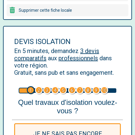
Supprimer cette fiche locale
DEVIS ISOLATION
En 5 minutes, demandez
3 devis
comparatifs
aux
professionnels
dans
votre région.
Gratuit, sans pub et sans engagement.
1
2
3
4
5
6
7
8
9
10
Quel travaux d'isolation voulez-
vous ?
JE NE SAIS PAS ENCORE