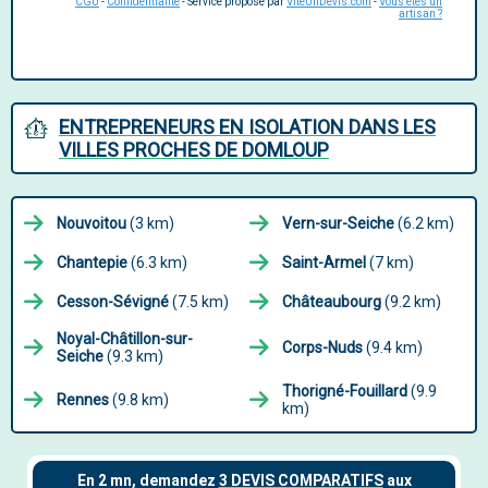
CGU
-
Confidentialité
- Service proposé par
ViteUnDevis.com
-
Vous êtes un
artisan ?
ENTREPRENEURS EN ISOLATION DANS LES
VILLES PROCHES DE DOMLOUP
Nouvoitou
(3 km)
Vern-sur-Seiche
(6.2 km)
Chantepie
(6.3 km)
Saint-Armel
(7 km)
Cesson-Sévigné
(7.5 km)
Châteaubourg
(9.2 km)
Noyal-Châtillon-sur-
Corps-Nuds
(9.4 km)
Seiche
(9.3 km)
Thorigné-Fouillard
(9.9
Rennes
(9.8 km)
km)